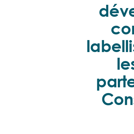
déve
co
labell
le
parte
Con