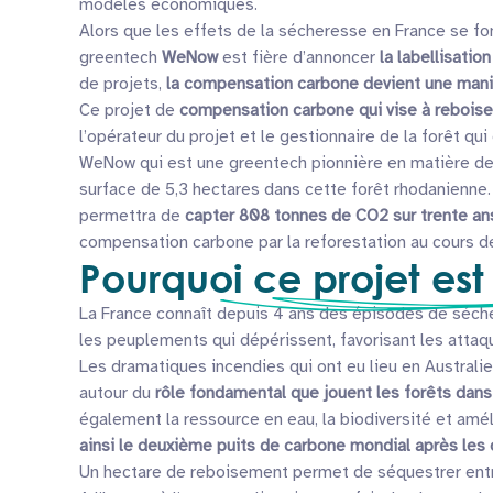
modèles économiques.
Alors que les effets de la sécheresse en France se fo
greentech
WeNow
est fière d’annoncer
la labellisatio
de projets,
la compensation carbone devient une maniè
Ce projet de
compensation carbone qui vise à reboiser
l’opérateur du projet et le gestionnaire de la forêt qu
WeNow qui est une greentech pionnière en matière de
surface de 5,3 hectares dans cette forêt rhodanienne
permettra de
capter 808 tonnes de CO2 sur trente an
compensation carbone par la reforestation au cours d
Pourquoi ce projet est
La France connaît depuis 4 ans des épisodes de séch
les peuplements qui dépérissent, favorisant les attaq
Les dramatiques incendies qui ont eu lieu en Australi
autour du
rôle fondamental que jouent les forêts dans 
également la ressource en eau, la biodiversité et amélio
ainsi le deuxième puits de carbone mondial après les
Un hectare de reboisement permet de séquestrer entr