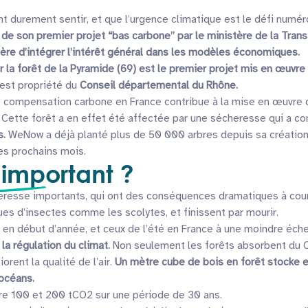
nt durement sentir, et que l’urgence climatique est le défi numér
n de son premier projet “bas carbone” par le ministère de la Tran
re d’intégrer l’intérêt général dans les modèles économiques.
 la forêt de la Pyramide (69) est le premier projet mis en œuvre 
i est propriété du
Conseil départemental du Rhône.
 compensation carbone en France contribue à la mise en œuvre d
. Cette forêt a en effet été affectée par une sécheresse qui a 
s.
WeNow a déjà planté plus de 50 000 arbres depuis sa création
es prochains mois.
 important ?
eresse importants, qui ont des conséquences dramatiques à cou
ues d’insectes comme les scolytes, et finissent par mourir.
e en début d’année, et ceux de l’été en France à une moindre éch
la régulation du climat.
Non seulement les forêts absorbent du CO
rent la qualité de l’air.
Un mètre cube de bois en forêt stocke 
 océans.
e 100 et 200 tCO2 sur une période de 30 ans.