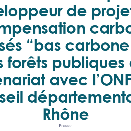
loppeur de proje
mpensation carb
isés “bas carbon
s forêts publiques
nariat avec l’ONF
seil départementa
Rhône
Presse