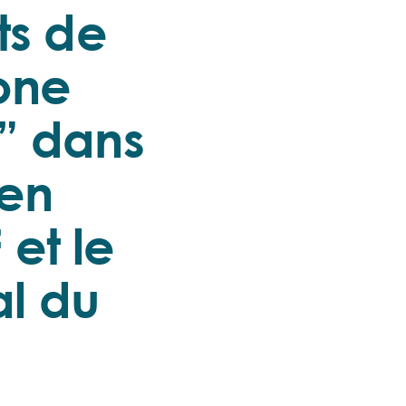
ts de
one
e” dans
 en
 et le
l du