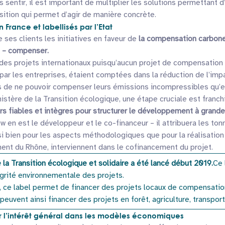
us sentir, il est important de multiplier les solutions permettant 
ition qui permet d’agir de manière concrète.
rance et labellisés par l’Etat
ses clients les initiatives en faveur de
la compensation carbone,
e – compenser.
 des projets internationaux puisqu’aucun projet de compensation 
par les entreprises, étaient comptées dans la réduction de l’impa
ées de ne pouvoir compenser leurs émissions incompressibles qu’el
nistère de la Transition écologique, une étape cruciale est franc
rs fiables et intègres pour structurer le développement à grand
w en est le développeur et le co-financeur – il attribuera les to
si bien pour les aspects méthodologiques que pour la réalisation
tement du Rhône, interviennent dans le cofinancement du projet.
 la Transition écologique et solidaire a été lancé début 2019.
Ce 
tégrité environnementale des projets.
e label permet de financer des projets locaux de compensation, s
peuvent ainsi financer des projets en forêt, agriculture, transport
 l’intérêt général dans les modèles économiques