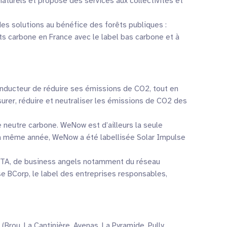
naturels et propose des services aux collectivités et
es solutions au bénéfice des forêts publiques :
ts carbone en France avec le label bas carbone et à
nducteur de réduire ses émissions de CO2, tout en
rer, réduire et neutraliser les émissions de CO2 des
eutre carbone. WeNow est d’ailleurs la seule
La même année, WeNow a été labellisée Solar Impulse
ITA, de business angels notamment du réseau
 BCorp, le label des entreprises responsables,
rou, La Cantinière, Avenas, La Pyramide, Pully,