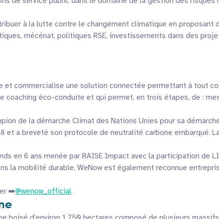
ons de service public dans le domaine de la gestion des risques 
ibuer à la lutte contre le changement climatique en proposant d
tiques, mécénat, politiques RSE, investissements dans des proje
 et commercialise une solution connectée permettant à tout co
oaching éco-conduite et qui permet, en trois étapes, de : mesu
on de la démarche Climat des Nations Unies pour sa démarche n
8 et a breveté son protocole de neutralité carbone embarqué. 
ds en 6 ans menée par RAISE Impact avec la participation de L
s la mobilité durable, WeNow est également reconnue entreprise
er ➡️
@wenow_official
ne
 boisé d’environ 1 750 hectares composé de plusieurs massifs (B