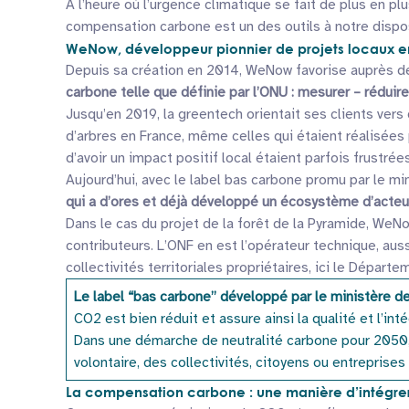
A l’heure où l’urgence climatique se fait de plus en pl
compensation carbone est un des outils à notre dispos
WeNow, développeur pionnier de projets locaux en F
Depuis sa création en 2014, WeNow favorise auprès de 
carbone telle que définie par l’ONU : mesurer – réduir
Jusqu’en 2019, la greentech orientait ses clients vers
d’arbres en France, même celles qui étaient réalisées 
d’avoir un impact positif local étaient parfois frustr
Aujourd’hui, avec le label bas carbone promu par le mi
qui a d’ores et déjà développé un écosystème d’acteu
Dans le cas du projet de la forêt de la Pyramide, WeNo
contributeurs. L’ONF en est l’opérateur technique, aus
collectivités territoriales propriétaires, ici le Dépar
Le label “bas carbone” développé par le ministère de
CO2 est bien réduit et assure ainsi la qualité et l’in
Dans une démarche de neutralité carbone pour 2050, c
volontaire, des collectivités, citoyens ou entreprises 
La compensation carbone : une manière d’intégrer