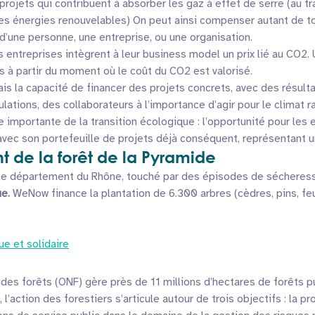
ojets qui contribuent à absorber les gaz à effet de serre (au t
les énergies renouvelables) On peut ainsi compenser autant de 
d’une personne, une entreprise, ou une organisation.
entreprises intègrent à leur business model un prix lié au CO2. 
 à partir du moment où le coût du CO2 est valorisé.
s la capacité de financer des projets concrets, avec des résultats
ulations, des collaborateurs à l’importance d’agir pour le climat 
 importante de la transition écologique : l’opportunité pour les
vec son portefeuille de projets déjà conséquent, représentant un
 de la forêt de la Pyramide
ns le département du Rhône, touché par des épisodes de sécheres
e.
WeNow finance la plantation de 6.300 arbres (cèdres, pins, feu
ue et solidaire
al des forêts (ONF) gère près de 11 millions d’hectares de forêts p
 l’action des forestiers s’articule autour de trois objectifs : la 