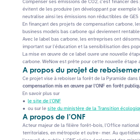
Compenser ses émissions de CO2, c’est financer des pr
évitent de les produire (en développant par exemple 
neutralise ainsi les émissions non réductibles de GES 
En finançant des projets de compensation carbone, les 
business models bas carbone qui deviennent rentables
Avec le label bas carbone, les entreprises ont désormai
important sur l’éducation et la sensibilisation des pop
La mise en œuvre de ce label ouvre une nouvelle étape
carbone. WeNow est prête pour cette nouvelle étape a
A propos du projet de reboisement
Ce projet vise à reboiser la forêt de la Pyramide da
compensation mis en œuvre par l’ONF en forêt publiqu
En savoir plus sur
●
le site de l’ONF
● ou sur le
site du ministère de la Transition écologiq
A propos de l’ONF
Acteur majeur de la filière forêt-bois, l’Office nation
territoriales, en métropole et outre- mer. Au quotidien,