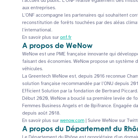
l’accueil du public. L’ONF réalise également des missi
aux entreprises.
L’ONF accompagne les partenaires qui souhaitent contr
reconstitution de forêts touchées par des aléas clima
l’international.
En savoir plus sur
onf.fr
A propos de WeNow
WeNow est une PME française innovante qui développe
faisant des économies. WeNow propose un système de c
véhicules.
La Greentech WeNow est, depuis 2016 reconnue Champi
solution française recommandée par l’ONU depuis 201
Efficient Solution par la fondation de Bertrand Piccard.
Début 2020, WeNow a bouclé sa première levée de fon
Femmes Business Angels et de Bpifrance. Engagée dan
depuis août 2018.
En savoir plus sur
wenow.com
| Suivre WeNow sur Twitt
A propos du Département du Rhô
Le Département du Rhône est propriétaire d’un domaine