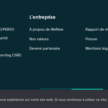
L'entreprise
RO/PERSO
À propos de WeNow
Rapport de m
urité
Nos valeurs
Presse
i
Devenir partenaire
Mentions lég
eporting CSRD
No Result
Website Carbon
eure expérience sur notre site web. Si vous continuez à utiliser ce sit