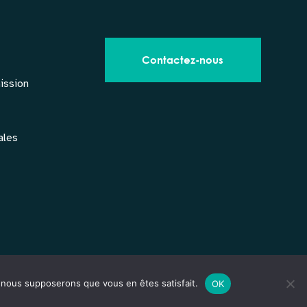
Contactez-nous
ission
ales
Suivez-nous !
e, nous supposerons que vous en êtes satisfait.
OK