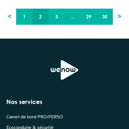
<
>
1
2
3
…
29
30
Nos services
Carnet de bord PRO/PERSO
Écoconduite & sécurité